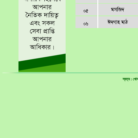
স্বত্ব : খ