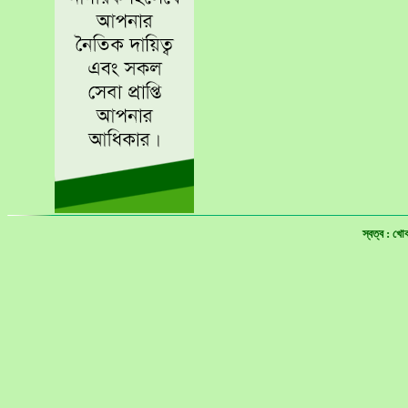
স্বত্ব : খ